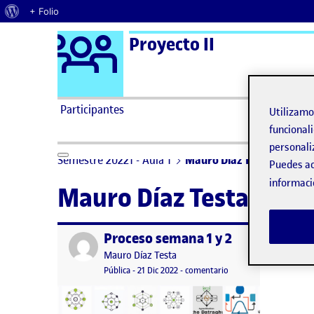
Acerca de WordPress
+ Folio
Logo Ágora
Proyecto II
Saltar al contenido
Participantes
Utilizam
funcionali
personali
Semestre 20221 - Aula 1
Mauro Díaz Testa
Puedes ac
informaci
Mauro Díaz Testa
Proceso semana 1 y 2
Publicado por
Publicado por
Mauro Díaz Testa
Visibilidad:
Fecha de publicación
en Proceso semana 1 y 
Pública
-
21 Dic 2022
-
comentario