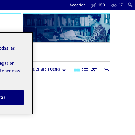
Acceder
150
17
uda
odas las
vegación.
Ordenar:
Descendente
Ordenar:
Fecha
obtener más
rar